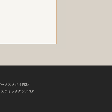
月27日(水) 時間変更のお知
27日(水)のレッスンは下記の
時間を変更して開講致しま
●Smile-body（前田清実）
パークスタジオ内3F
-11時→ 9時30分-10時30分
スティックダンス"O"
ャズ中上級（前田清実） 11
分-13時00分→10時45分-12
...