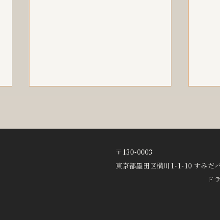
10
らせ
10月
発表会情報
通り
〒130-0003
す。 
東京都墨田区横川1-1-10 すみだ
10時
ドラ
●ジ
時15
時30分